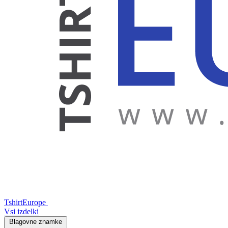
TshirtEurope
Vsi izdelki
Blagovne znamke