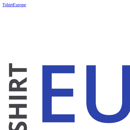
TshirtEurope