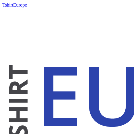
TshirtEurope