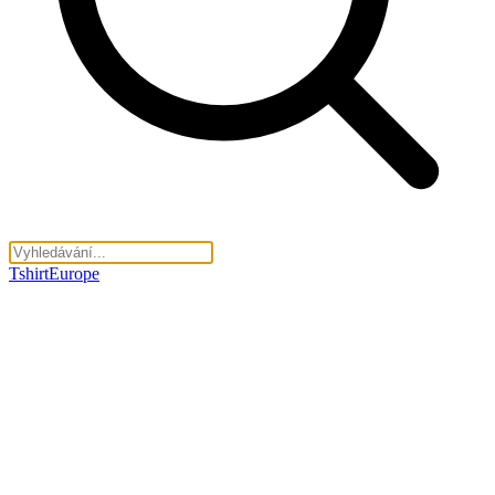
TshirtEurope