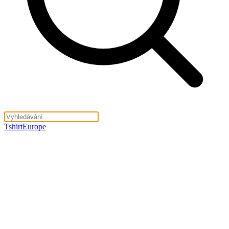
TshirtEurope