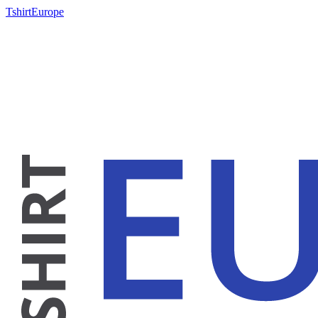
TshirtEurope