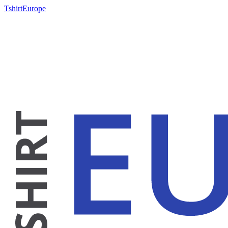
TshirtEurope