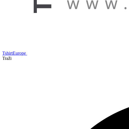
TshirtEurope
Traži