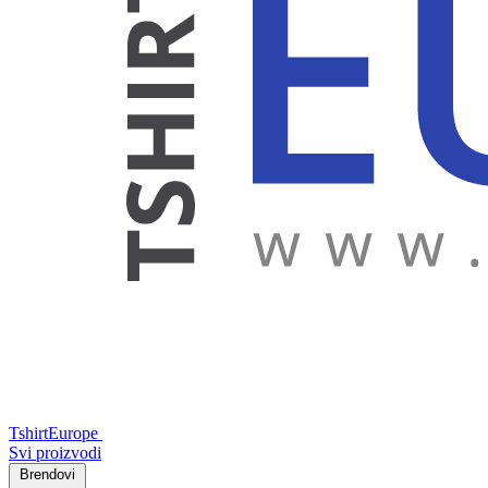
TshirtEurope
Svi proizvodi
Brendovi