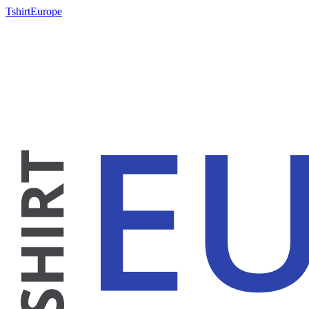
TshirtEurope