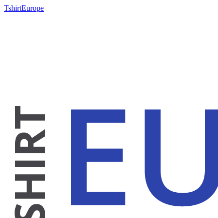
TshirtEurope