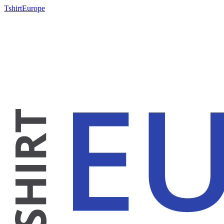
TshirtEurope