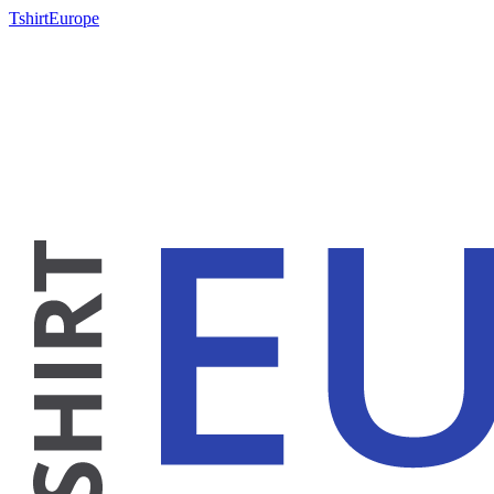
TshirtEurope