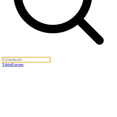
TshirtEurope