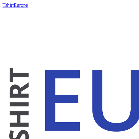
TshirtEurope