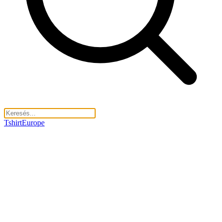
TshirtEurope