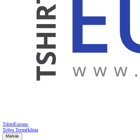
TshirtEurope
Teljes Terméklista
Márkák