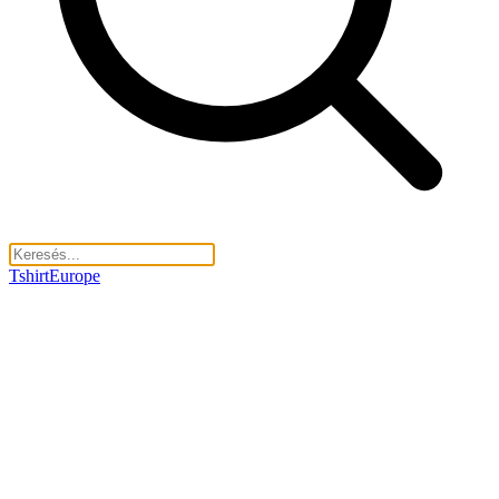
TshirtEurope