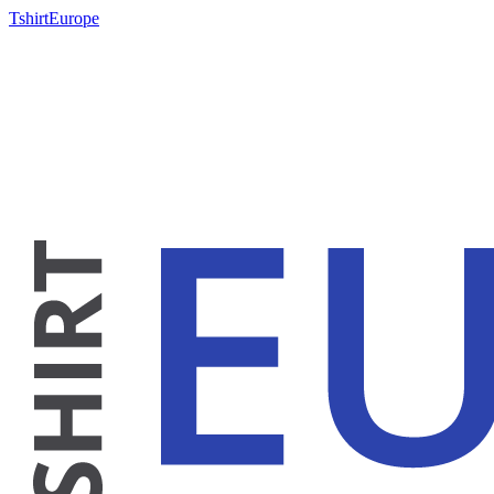
TshirtEurope