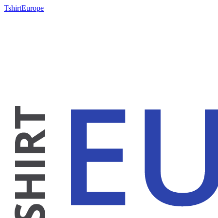
TshirtEurope