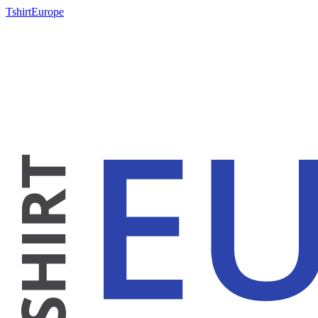
TshirtEurope