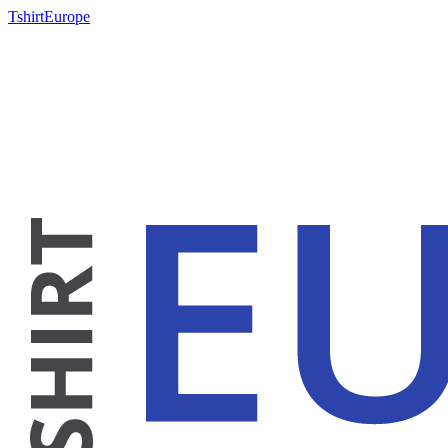
TshirtEurope