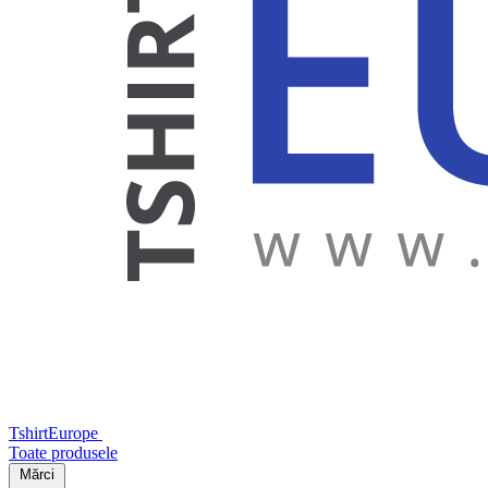
TshirtEurope
Toate produsele
Mărci