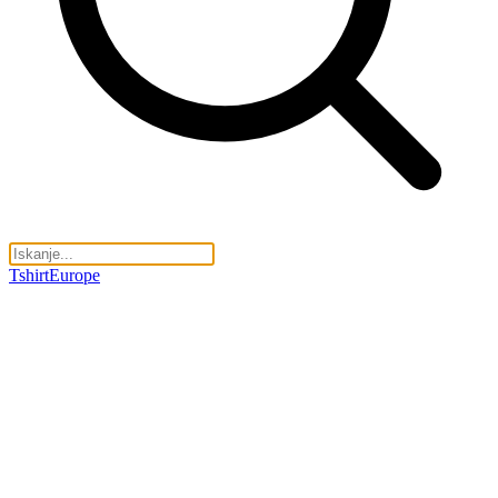
TshirtEurope