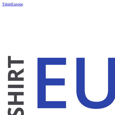
TshirtEurope