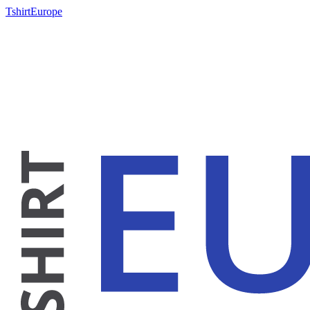
TshirtEurope