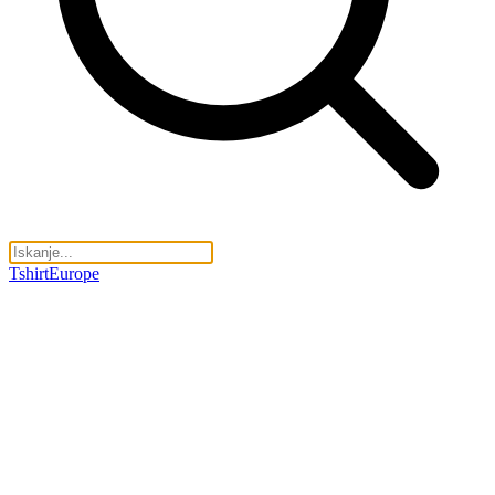
TshirtEurope