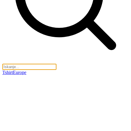
TshirtEurope