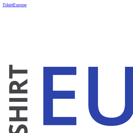
TshirtEurope