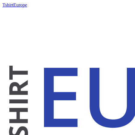
TshirtEurope