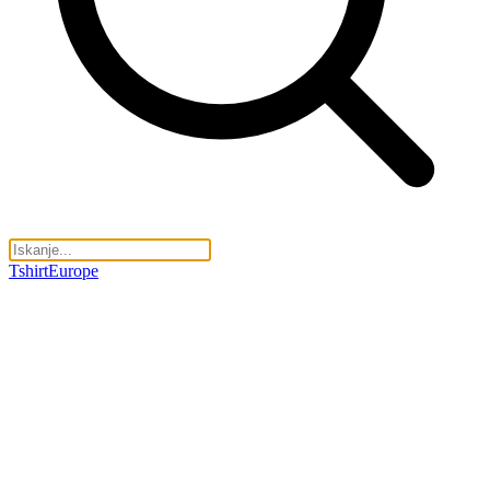
TshirtEurope