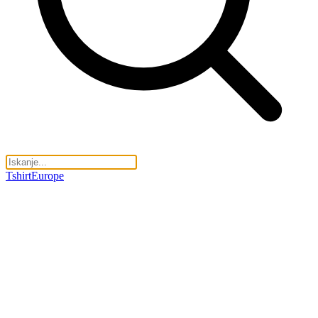
TshirtEurope