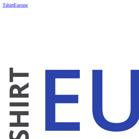
TshirtEurope