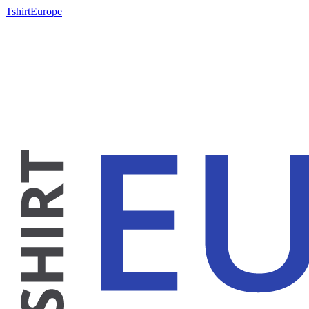
TshirtEurope