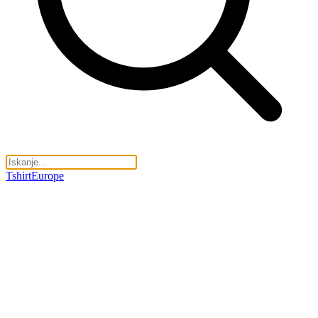
TshirtEurope