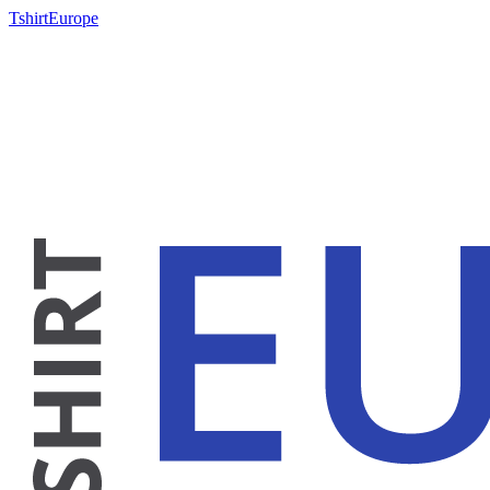
TshirtEurope