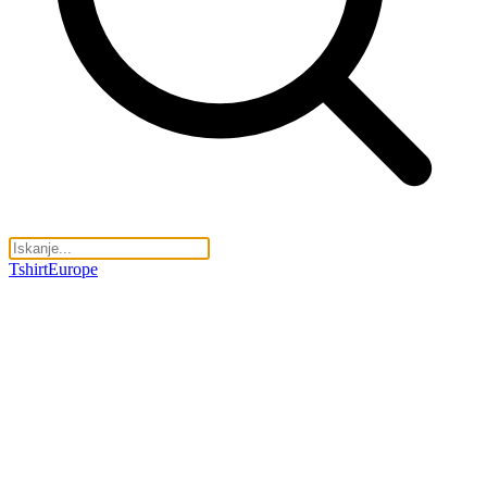
TshirtEurope