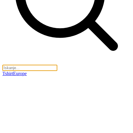
TshirtEurope