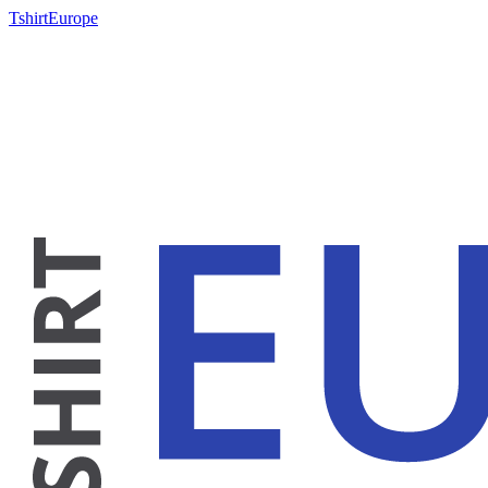
TshirtEurope