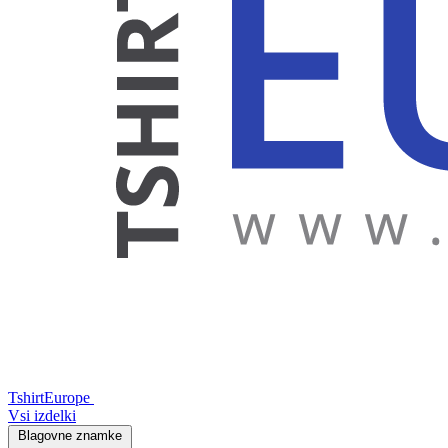
TshirtEurope
Vsi izdelki
Blagovne znamke