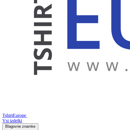
TshirtEurope
Vsi izdelki
Blagovne znamke