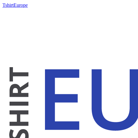
TshirtEurope