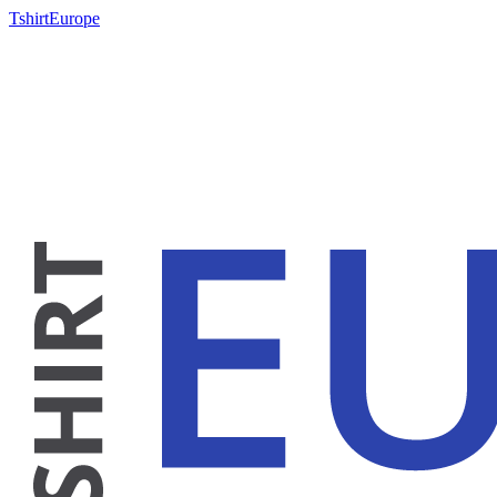
TshirtEurope