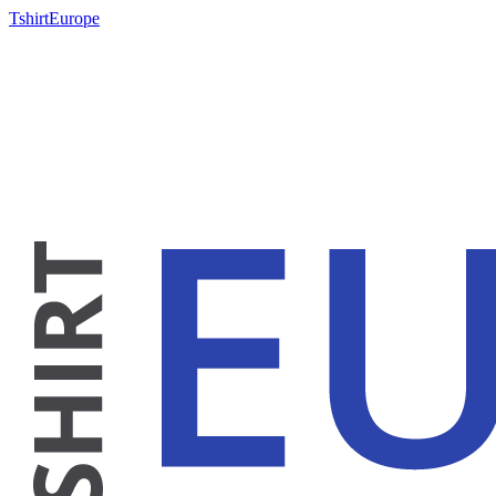
TshirtEurope