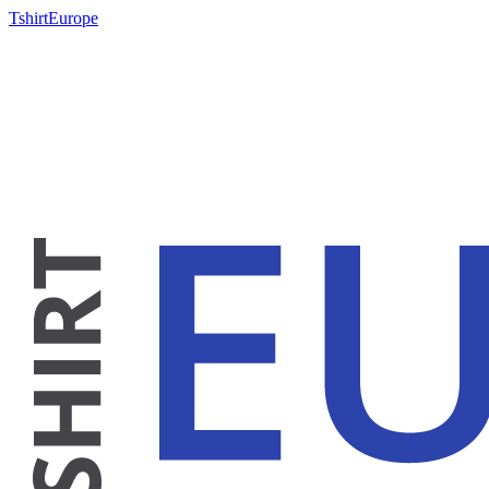
TshirtEurope