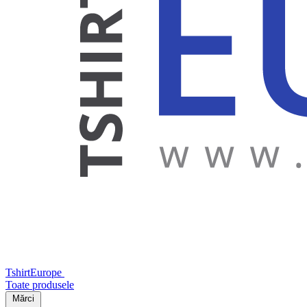
TshirtEurope
Toate produsele
Mărci