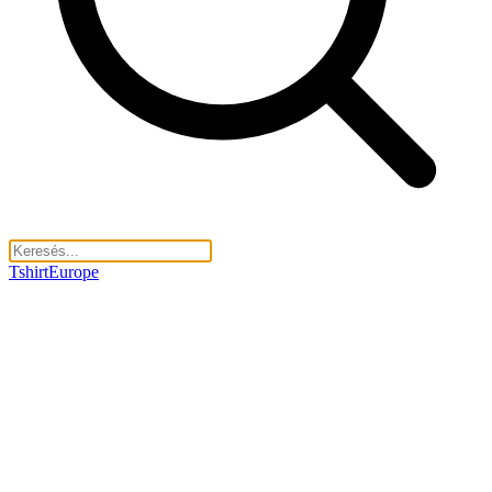
TshirtEurope