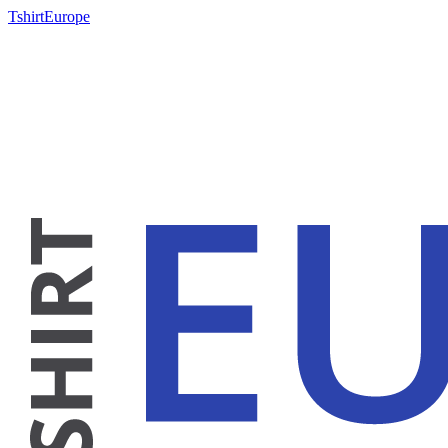
TshirtEurope