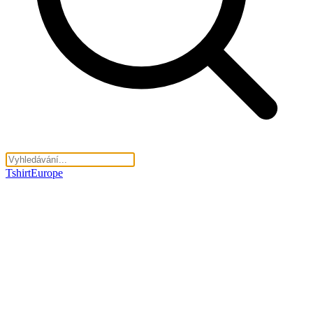
TshirtEurope