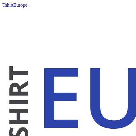
TshirtEurope