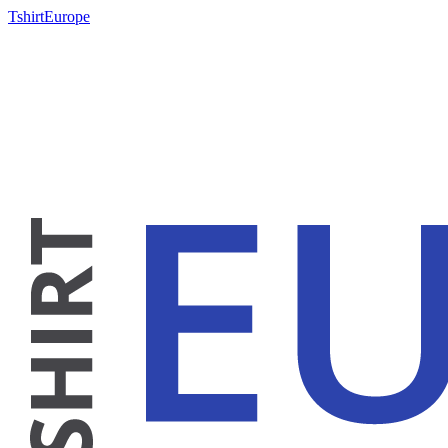
TshirtEurope