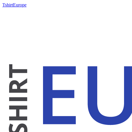
TshirtEurope