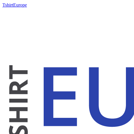
TshirtEurope