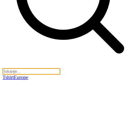
TshirtEurope